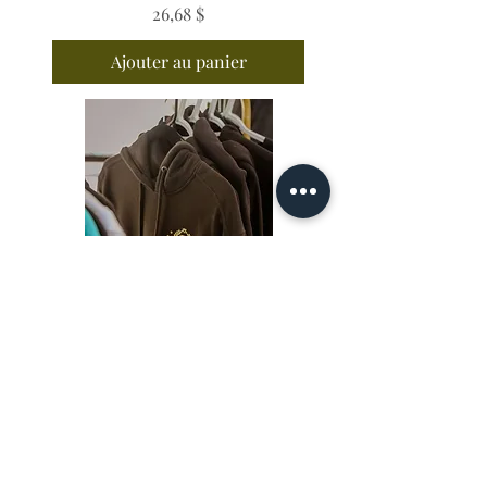
26,68 $
Prix
Ajouter au panier
Hoodie exclusif du Domaine
60,00 $
Prix