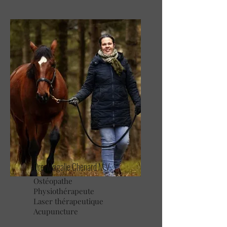
Dre. Magalie Chenard M.V
Ostéopathe
Physiothérapeute
Laser thérapeutique
Acupuncture